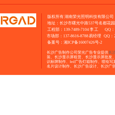
版权所有 湖南荣光照明科技有限公司
地址：长沙市曙光中路537号名都花园1
工程部：139-7489-7104 李 工 QQ：3
市场部：137-8616-8788 易经理 QQ：26
备案号：
湘ICP备16007426号-2
长沙广告制作公司荣光广告专业提供
长
装、长沙显示屏租赁、长沙显示屏批发
识标牌制作、led广告灯箱制作、喷绘
名片设计制作、长沙广告设计、长沙广