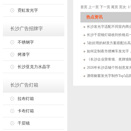
首页 上一页 下一页 尾页 页次: 1
霓虹发光字
热点资讯
长沙发光字适配不同室内商
长沙广告招牌字
长沙千层镜灯箱收到价格后一
不锈钢字
5款好用的材质方案搭配出
如何定制夜市摆摊车发光字
烤漆字
设计制作？
《长沙企业荣誉墙、奖牌墙
长沙亚克力水晶字
旅》
2026年长沙店铺个性创意发
哪家最出彩？
酒馆橱窗发光字制作Top5
析！
长沙广告灯箱
拉布灯箱
卡布灯箱
千层镜