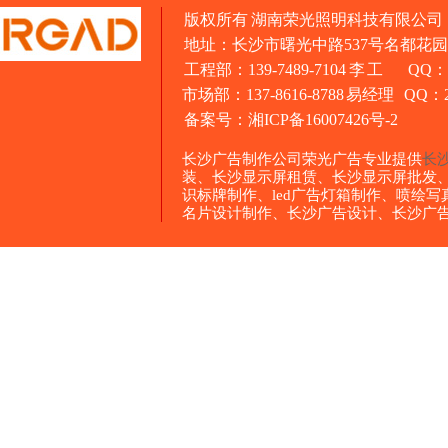
版权所有 湖南荣光照明科技有限公司
地址：长沙市曙光中路537号名都花园1
工程部：139-7489-7104 李 工 QQ：3
市场部：137-8616-8788 易经理 QQ：26
备案号：
湘ICP备16007426号-2
长沙广告制作公司荣光广告专业提供
长
装、长沙显示屏租赁、长沙显示屏批发
识标牌制作、led广告灯箱制作、喷绘
名片设计制作、长沙广告设计、长沙广