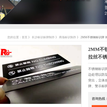
您的位置：
首页
》
长沙标识标牌制作
》
商场标识制作
》 2MM不锈钢标识牌 
2MM不
拉丝不锈
不锈钢标识
边处理以防
突出，立体
牌、警示标
咨询热线