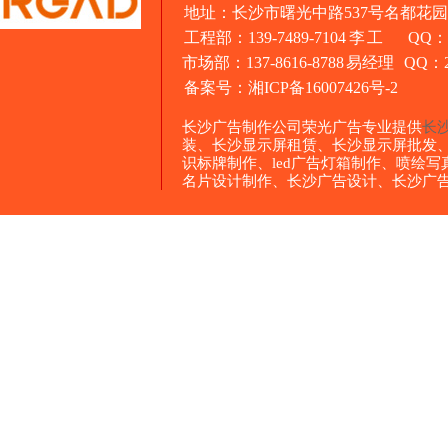
地址：长沙市曙光中路537号名都花园1
工程部：139-7489-7104 李 工 QQ：3
市场部：137-8616-8788 易经理 QQ：26
备案号：
湘ICP备16007426号-2
长沙广告制作公司荣光广告专业提供
长
装、长沙显示屏租赁、长沙显示屏批发
识标牌制作、led广告灯箱制作、喷绘
名片设计制作、长沙广告设计、长沙广