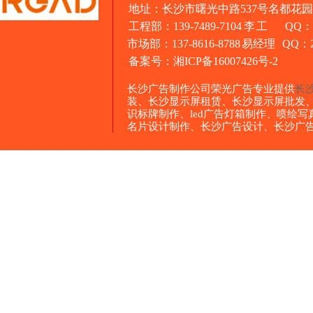
地址：长沙市曙光中路537号名都花园1
工程部：139-7489-7104 李 工 QQ：3
市场部：137-8616-8788 易经理 QQ：26
备案号：
湘ICP备16007426号-2
长沙广告制作公司荣光广告专业提供
长
装、长沙显示屏租赁、长沙显示屏批发
识标牌制作、led广告灯箱制作、喷绘
名片设计制作、长沙广告设计、长沙广